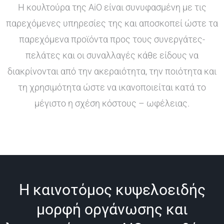
Η κουλτούρα της AiO είναι συνυφασμένη με τις
παρεχόμενες υπηρεσίες της και αποσκοπεί ώστε τα
παρεχόμενα προϊόντα προς τους συνεργάτες-
πελάτες και οι συναλλαγές κάθε είδους να
διακρίνονται από την ακεραιότητα, την ποιότητα και
τη χρησιμότητα ώστε να ικανοποιείται κατά το
μέγιστο η σχέση κόστους – ωφέλειας.
Η καινοτόμος κυψελοειδής
μορφή οργάνωσης και